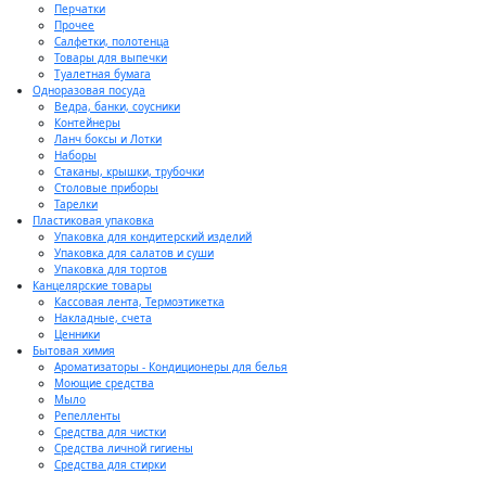
Перчатки
Прочее
Салфетки, полотенца
Товары для выпечки
Туалетная бумага
Одноразовая посуда
Ведра, банки, соусники
Контейнеры
Ланч боксы и Лотки
Наборы
Стаканы, крышки, трубочки
Столовые приборы
Тарелки
Пластиковая упаковка
Упаковка для кондитерский изделий
Упаковка для салатов и суши
Упаковка для тортов
Канцелярские товары
Кассовая лента, Термоэтикетка
Накладные, счета
Ценники
Бытовая химия
Ароматизаторы - Кондиционеры для белья
Моющие средства
Мыло
Репелленты
Средства для чистки
Средства личной гигиены
Средства для стирки