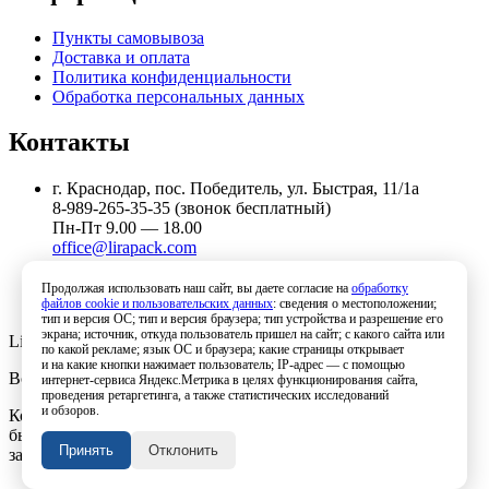
Пункты самовывоза
Доставка и оплата
Политика конфиденциальности
Обработка персональных данных
Контакты
г. Краснодар, пос. Победитель, ул. Быстрая, 11/1а
8-989-265-35-35 (звонок бесплатный)
Пн-Пт 9.00 — 18.00
office@lirapack.com
Посмотреть на карте
Продолжая использовать наш сайт, вы даете согласие на
обработку
файлов cookie и пользовательских данных
: сведения о местоположении;
тип и версия ОС; тип и версия браузера; тип устройства и разрешение его
экрана; источник, откуда пользователь пришел на сайт; с какого сайта или
Lirapack ©
2026 Все права защищены.
по какой рекламе; язык ОС и браузера; какие страницы открывает
и на какие кнопки нажимает пользователь; IP-адрес — с помощью
Все торговые марки принадлежат их владельцам
интернет-сервиса Яндекс.Метрика в целях функционирования сайта,
проведения ретаргетинга, а также статистических исследований
и обзоров.
Копирование составляющих частей сайта в какой бы то ни
было форме без разрешения владельца авторских прав
Принять
Отклонить
запрещено