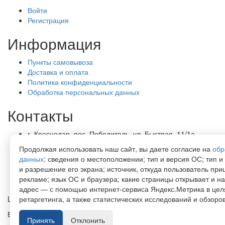
Войти
Регистрация
Информация
Пункты самовывоза
Доставка и оплата
Политика конфиденциальности
Обработка персональных данных
Контакты
г. Краснодар, пос. Победитель, ул. Быстрая, 11/1а
8-989-265-35-35 (звонок бесплатный)
Продолжая использовать наш сайт, вы даете согласие на
обр
Пн-Пт 9.00 — 18.00
данных
: сведения о местоположении; тип и версия ОС; тип и
office@lirapack.com
и разрешение его экрана; источник, откуда пользователь приш
Посмотреть на карте
рекламе; язык ОС и браузера; какие страницы открывает и на
адрес — с помощью интернет-сервиса Яндекс.Метрика в цел
Lirapack ©
2026 Все права защищены.
ретаргетинга, а также статистических исследований и обзоров
Все торговые марки принадлежат их владельцам
Принять
Отклонить