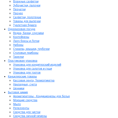
Влажные салфетки
Зубочистки, палочки
Перчатки
Прочее
Салфетки, полотенца
Товары для выпечки
Туалетная бумага
Одноразовая посуда
Ведра, банки, соусники
Контейнеры
Ланч боксы и Лотки
Наборы
Стаканы, крышки, трубочки
Столовые приборы
Тарелки
Пластиковая упаковка
Упаковка для кондитерский изделий
Упаковка для салатов и суши
Упаковка для тортов
Канцелярские товары
Кассовая лента, Термоэтикетка
Накладные, счета
Ценники
Бытовая химия
Ароматизаторы - Кондиционеры для белья
Моющие средства
Мыло
Репелленты
Средства для чистки
Средства личной гигиены