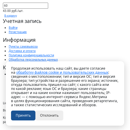
43.00 руб./шт.
В корзину
Учетная запись
Войти
Регистрация
Информация
Пункты самовывоза
Доставка и оплата
Политика конфиденциальности
Обработка персональных данных
Контакты
Продолжая использовать наш сайт, вы даете согласие
на
обработку файлов cookie и пользовательских данных
:
г. Краснодар, пос. Победитель, ул. Быстрая, 11/1а
сведения о местоположении; тип и версия ОС; тип и версия
8-989-265-35-35 (звонок бесплатный)
браузера; тип устройства и разрешение его экрана; источник,
Пн-Пт 9.00 — 18.00
откуда пользователь пришел на сайт; с какого сайта или
office@lirapack.com
по какой рекламе; язык ОС и браузера; какие страницы
Посмотреть на карте
открывает и на какие кнопки нажимает пользователь; IP-
адрес — с помощью интернет-сервиса Яндекс.Метрика
в целях функционирования сайта, проведения ретаргетинга,
Lirapack ©
2026 Все права защищены.
а также статистических исследований и обзоров.
Все торговые марки принадлежат их владельцам
Принять
Отклонить
Копирование составляющих частей сайта в какой бы то ни было форме без
разрешения владельца авторских прав запрещено