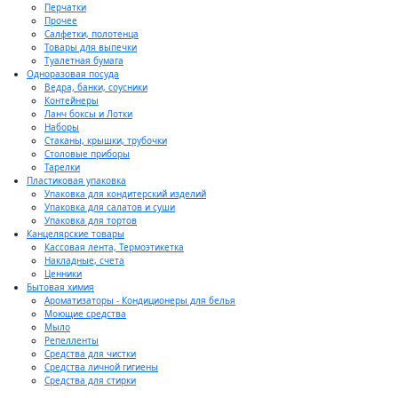
Перчатки
Прочее
Салфетки, полотенца
Товары для выпечки
Туалетная бумага
Одноразовая посуда
Ведра, банки, соусники
Контейнеры
Ланч боксы и Лотки
Наборы
Стаканы, крышки, трубочки
Столовые приборы
Тарелки
Пластиковая упаковка
Упаковка для кондитерский изделий
Упаковка для салатов и суши
Упаковка для тортов
Канцелярские товары
Кассовая лента, Термоэтикетка
Накладные, счета
Ценники
Бытовая химия
Ароматизаторы - Кондиционеры для белья
Моющие средства
Мыло
Репелленты
Средства для чистки
Средства личной гигиены
Средства для стирки