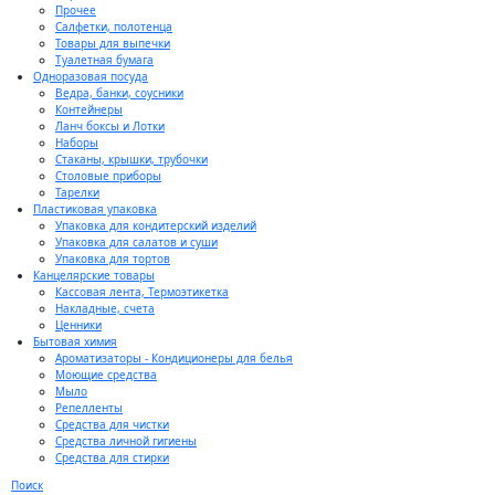
Прочее
Салфетки, полотенца
Товары для выпечки
Туалетная бумага
Одноразовая посуда
Ведра, банки, соусники
Контейнеры
Ланч боксы и Лотки
Наборы
Стаканы, крышки, трубочки
Столовые приборы
Тарелки
Пластиковая упаковка
Упаковка для кондитерский изделий
Упаковка для салатов и суши
Упаковка для тортов
Канцелярские товары
Кассовая лента, Термоэтикетка
Накладные, счета
Ценники
Бытовая химия
Ароматизаторы - Кондиционеры для белья
Моющие средства
Мыло
Репелленты
Средства для чистки
Средства личной гигиены
Средства для стирки
Поиск