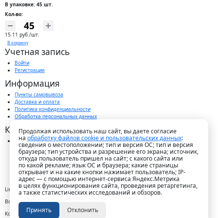
В упаковке: 45 шт.
Кол-во:
15.11 руб./шт.
В корзину
Учетная запись
Войти
Регистрация
Информация
Пункты самовывоза
Доставка и оплата
Политика конфиденциальности
Обработка персональных данных
Контакты
Продолжая использовать наш сайт, вы даете согласие
на
обработку файлов cookie и пользовательских данных
:
г. Краснодар, пос. Победитель, ул. Быстрая, 11/1а
сведения о местоположении; тип и версия ОС; тип и версия
8-989-265-35-35 (звонок бесплатный)
браузера; тип устройства и разрешение его экрана; источник,
Пн-Пт 9.00 — 18.00
откуда пользователь пришел на сайт; с какого сайта или
office@lirapack.com
по какой рекламе; язык ОС и браузера; какие страницы
Посмотреть на карте
открывает и на какие кнопки нажимает пользователь; IP-
адрес — с помощью интернет-сервиса Яндекс.Метрика
в целях функционирования сайта, проведения ретаргетинга,
Lirapack ©
2026 Все права защищены.
а также статистических исследований и обзоров.
Все торговые марки принадлежат их владельцам
Принять
Отклонить
Копирование составляющих частей сайта в какой бы то ни было форме без