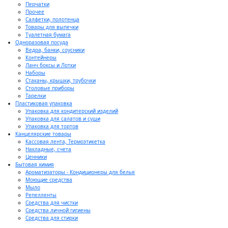
Перчатки
Прочее
Салфетки, полотенца
Товары для выпечки
Туалетная бумага
Одноразовая посуда
Ведра, банки, соусники
Контейнеры
Ланч боксы и Лотки
Наборы
Стаканы, крышки, трубочки
Столовые приборы
Тарелки
Пластиковая упаковка
Упаковка для кондитерский изделий
Упаковка для салатов и суши
Упаковка для тортов
Канцелярские товары
Кассовая лента, Термоэтикетка
Накладные, счета
Ценники
Бытовая химия
Ароматизаторы - Кондиционеры для белья
Моющие средства
Мыло
Репелленты
Средства для чистки
Средства личной гигиены
Средства для стирки