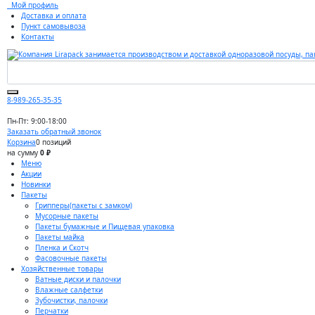
Мой профиль
Доставка и оплата
Пункт самовывоза
Контакты
8-989-265-35-35
Пн-Пт: 9:00-18:00
Заказать обратный звонок
Корзина
0 позиций
на сумму
0 ₽
Меню
Акции
Новинки
Пакеты
Грипперы(пакеты с замком)
Мусорные пакеты
Пакеты бумажные и Пищевая упаковка
Пакеты майка
Пленка и Скотч
Фасовочные пакеты
Хозяйственные товары
Ватные диски и палочки
Влажные салфетки
Зубочистки, палочки
Перчатки