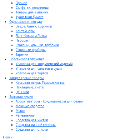
Прочее
Салфетки, полотенца
Товары для выпечки
Туалетная бумага
Одноразовая посуда
Ведра, банки, соусники
Контейнеры
Ланч боксы и Лотки
Наборы
Стаканы, крышки, трубочки
Столовые приборы
Тарелки
Пластиковая упаковка
Упаковка для кондитерский изделий
Упаковка для салатов и суши
Упаковка для тортов
Канцелярские товары
Кассовая лента, Термоэтикетка
Накладные, счета
Ценники
Бытовая химия
Ароматизаторы - Кондиционеры для белья
Моющие средства
Мыло
Репелленты
Средства для чистки
Средства личной гигиены
Средства для стирки
Поиск