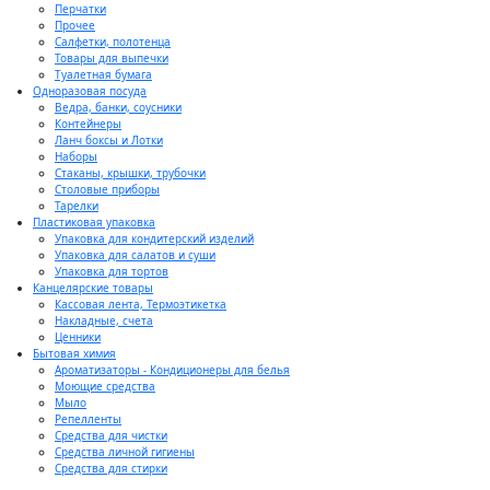
Перчатки
Прочее
Салфетки, полотенца
Товары для выпечки
Туалетная бумага
Одноразовая посуда
Ведра, банки, соусники
Контейнеры
Ланч боксы и Лотки
Наборы
Стаканы, крышки, трубочки
Столовые приборы
Тарелки
Пластиковая упаковка
Упаковка для кондитерский изделий
Упаковка для салатов и суши
Упаковка для тортов
Канцелярские товары
Кассовая лента, Термоэтикетка
Накладные, счета
Ценники
Бытовая химия
Ароматизаторы - Кондиционеры для белья
Моющие средства
Мыло
Репелленты
Средства для чистки
Средства личной гигиены
Средства для стирки