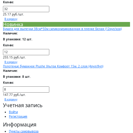
Кол-во:
25.17 руб./шт.
В корзину
Новинка
Бумага для выпечки 38см*50м силиконизированная в пленке Белая (12рул/кор)
Наличие:
В упаковке: 12 шт.
Кол-во:
255.15 руб./шт.
В корзину
Полотенце бумажное Plushe Ультра Комфорт 15м. 2 слоя (4рул/8уп)
Наличие:
В упаковке: 8 шт.
Кол-во:
147.77 руб./шт.
В корзину
Учетная запись
Войти
Регистрация
Информация
Пункты самовывоза