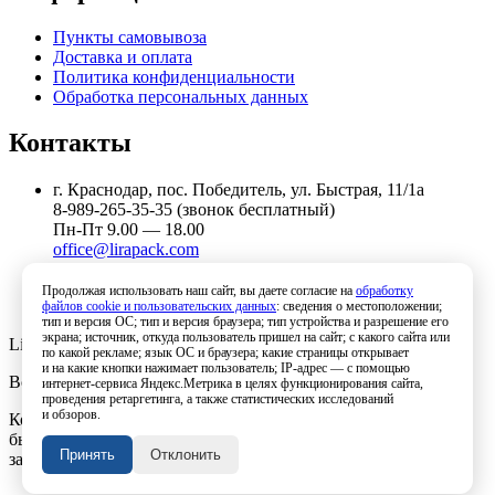
Пункты самовывоза
Доставка и оплата
Политика конфиденциальности
Обработка персональных данных
Контакты
г. Краснодар, пос. Победитель, ул. Быстрая, 11/1а
8-989-265-35-35 (звонок бесплатный)
Пн-Пт 9.00 — 18.00
office@lirapack.com
Посмотреть на карте
Продолжая использовать наш сайт, вы даете согласие на
обработку
файлов cookie и пользовательских данных
: сведения о местоположении;
тип и версия ОС; тип и версия браузера; тип устройства и разрешение его
экрана; источник, откуда пользователь пришел на сайт; с какого сайта или
Lirapack ©
2026 Все права защищены.
по какой рекламе; язык ОС и браузера; какие страницы открывает
и на какие кнопки нажимает пользователь; IP-адрес — с помощью
Все торговые марки принадлежат их владельцам
интернет-сервиса Яндекс.Метрика в целях функционирования сайта,
проведения ретаргетинга, а также статистических исследований
и обзоров.
Копирование составляющих частей сайта в какой бы то ни
было форме без разрешения владельца авторских прав
Принять
Отклонить
запрещено