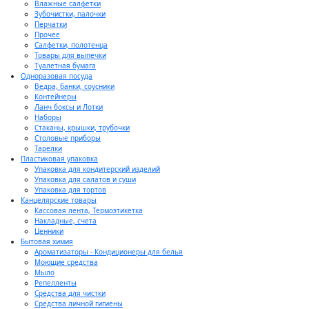
Влажные салфетки
Зубочистки, палочки
Перчатки
Прочее
Салфетки, полотенца
Товары для выпечки
Туалетная бумага
Одноразовая посуда
Ведра, банки, соусники
Контейнеры
Ланч боксы и Лотки
Наборы
Стаканы, крышки, трубочки
Столовые приборы
Тарелки
Пластиковая упаковка
Упаковка для кондитерский изделий
Упаковка для салатов и суши
Упаковка для тортов
Канцелярские товары
Кассовая лента, Термоэтикетка
Накладные, счета
Ценники
Бытовая химия
Ароматизаторы - Кондиционеры для белья
Моющие средства
Мыло
Репелленты
Средства для чистки
Средства личной гигиены