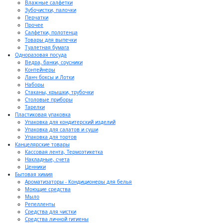
Влажные салфетки
Зубочистки, палочки
Перчатки
Прочее
Салфетки, полотенца
Товары для выпечки
Туалетная бумага
Одноразовая посуда
Ведра, банки, соусники
Контейнеры
Ланч боксы и Лотки
Наборы
Стаканы, крышки, трубочки
Столовые приборы
Тарелки
Пластиковая упаковка
Упаковка для кондитерский изделий
Упаковка для салатов и суши
Упаковка для тортов
Канцелярские товары
Кассовая лента, Термоэтикетка
Накладные, счета
Ценники
Бытовая химия
Ароматизаторы - Кондиционеры для белья
Моющие средства
Мыло
Репелленты
Средства для чистки
Средства личной гигиены