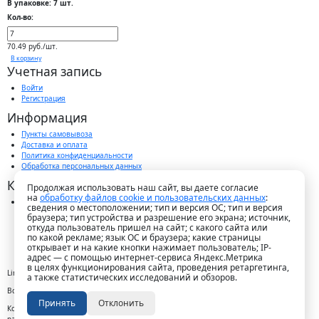
В упаковке: 7 шт.
Кол-во:
70.49 руб./шт.
В корзину
Учетная запись
Войти
Регистрация
Информация
Пункты самовывоза
Доставка и оплата
Политика конфиденциальности
Обработка персональных данных
Контакты
Продолжая использовать наш сайт, вы даете согласие
на
обработку файлов cookie и пользовательских данных
:
г. Краснодар, пос. Победитель, ул. Быстрая, 11/1а
сведения о местоположении; тип и версия ОС; тип и версия
8-989-265-35-35 (звонок бесплатный)
браузера; тип устройства и разрешение его экрана; источник,
Пн-Пт 9.00 — 18.00
откуда пользователь пришел на сайт; с какого сайта или
office@lirapack.com
по какой рекламе; язык ОС и браузера; какие страницы
Посмотреть на карте
открывает и на какие кнопки нажимает пользователь; IP-
адрес — с помощью интернет-сервиса Яндекс.Метрика
в целях функционирования сайта, проведения ретаргетинга,
Lirapack ©
2026 Все права защищены.
а также статистических исследований и обзоров.
Все торговые марки принадлежат их владельцам
Принять
Отклонить
Копирование составляющих частей сайта в какой бы то ни было форме без