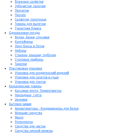
Влажные салфетки
Зубочистки, палочки
Перчатки
Прочее
Салфетки, полотенца
Товары для выпечки
Туалетная бумага
Одноразовая посуда
Ведра, банки, соусники
Контейнеры
Ланч боксы и Лотки
Наборы
Стаканы, крышки, трубочки
Столовые приборы
Тарелки
Пластиковая упаковка
Упаковка для кондитерский изделий
Упаковка для салатов и суши
Упаковка для тортов
Канцелярские товары
Кассовая лента, Термоэтикетка
Накладные, счета
Ценники
Бытовая химия
Ароматизаторы - Кондиционеры для белья
Моющие средства
Мыло
Репелленты
Средства для чистки
Средства личной гигиены