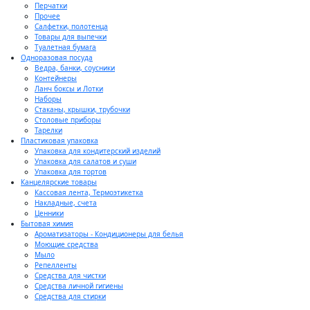
Перчатки
Прочее
Салфетки, полотенца
Товары для выпечки
Туалетная бумага
Одноразовая посуда
Ведра, банки, соусники
Контейнеры
Ланч боксы и Лотки
Наборы
Стаканы, крышки, трубочки
Столовые приборы
Тарелки
Пластиковая упаковка
Упаковка для кондитерский изделий
Упаковка для салатов и суши
Упаковка для тортов
Канцелярские товары
Кассовая лента, Термоэтикетка
Накладные, счета
Ценники
Бытовая химия
Ароматизаторы - Кондиционеры для белья
Моющие средства
Мыло
Репелленты
Средства для чистки
Средства личной гигиены
Средства для стирки