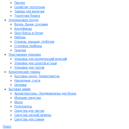
Прочее
Салфетки, полотенца
Товары для выпечки
Туалетная бумага
Одноразовая посуда
Ведра, банки, соусники
Контейнеры
Ланч боксы и Лотки
Наборы
Стаканы, крышки, трубочки
Столовые приборы
Тарелки
Пластиковая упаковка
Упаковка для кондитерский изделий
Упаковка для салатов и суши
Упаковка для тортов
Канцелярские товары
Кассовая лента, Термоэтикетка
Накладные, счета
Ценники
Бытовая химия
Ароматизаторы - Кондиционеры для белья
Моющие средства
Мыло
Репелленты
Средства для чистки
Средства личной гигиены
Средства для стирки
Поиск