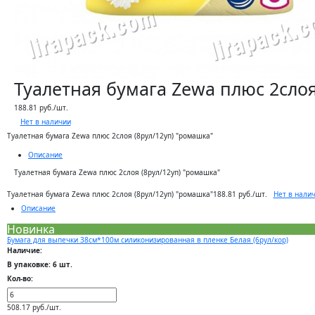
Туалетная бумага Zewa плюс 2слоя
188.81 руб./шт.
Нет в наличии
Туалетная бумага Zewa плюс 2слоя (8рул/12уп) "ромашка"
Описание
Туалетная бумага Zewa плюс 2слоя (8рул/12уп) "ромашка"
Нет в нали
Туалетная бумага Zewa плюс 2слоя (8рул/12уп) "ромашка"
188.81 руб./шт.
Описание
Новинка
Бумага для выпечки 38см*100м силиконизированная в пленке Белая (6рул/кор)
Наличие:
В упаковке: 6 шт.
Кол-во:
508.17 руб./шт.