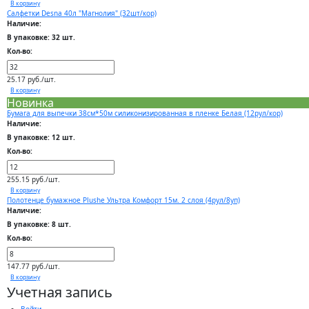
В корзину
Салфетки Desna 40л "Магнолия" (32шт/кор)
Наличие:
В упаковке: 32 шт.
Кол-во:
25.17 руб./шт.
В корзину
Новинка
Бумага для выпечки 38см*50м силиконизированная в пленке Белая (12рул/кор)
Наличие:
В упаковке: 12 шт.
Кол-во:
255.15 руб./шт.
В корзину
Полотенце бумажное Plushe Ультра Комфорт 15м. 2 слоя (4рул/8уп)
Наличие:
В упаковке: 8 шт.
Кол-во:
147.77 руб./шт.
В корзину
Учетная запись
Войти