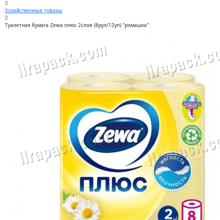
Хозяйственные товары
Туалетная бумага Zewa плюс 2слоя (8рул/12уп) "ромашка"