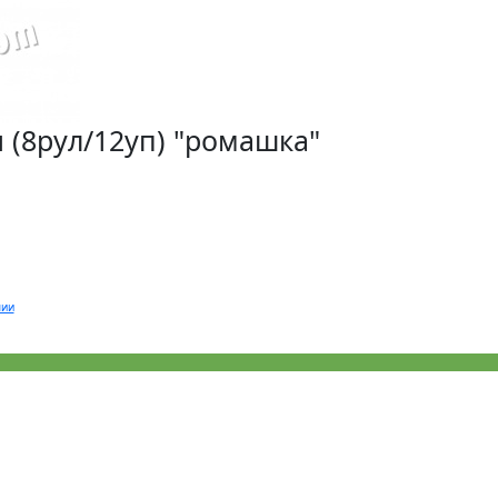
 (8рул/12уп) "ромашка"
чии