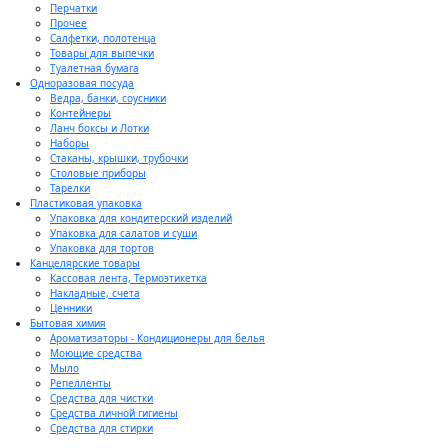
Перчатки
Прочее
Салфетки, полотенца
Товары для выпечки
Туалетная бумага
Одноразовая посуда
Ведра, банки, соусники
Контейнеры
Ланч боксы и Лотки
Наборы
Стаканы, крышки, трубочки
Столовые приборы
Тарелки
Пластиковая упаковка
Упаковка для кондитерский изделий
Упаковка для салатов и суши
Упаковка для тортов
Канцелярские товары
Кассовая лента, Термоэтикетка
Накладные, счета
Ценники
Бытовая химия
Ароматизаторы - Кондиционеры для белья
Моющие средства
Мыло
Репелленты
Средства для чистки
Средства личной гигиены
Средства для стирки