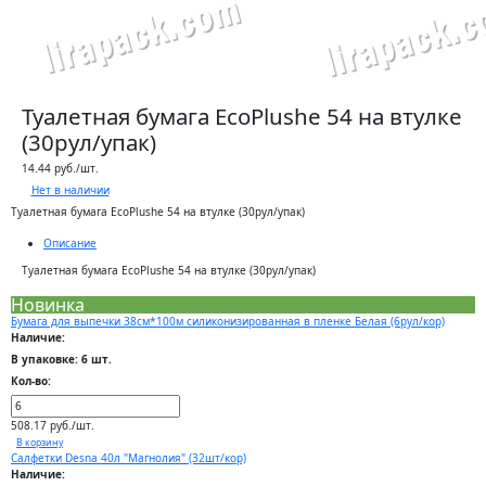
Туалетная бумага EcoPlushe 54 на втулке
(30рул/упак)
14.44 руб./шт.
Нет в наличии
Туалетная бумага EcoPlushe 54 на втулке (30рул/упак)
Описание
Туалетная бумага EcoPlushe 54 на втулке (30рул/упак)
Новинка
Бумага для выпечки 38см*100м силиконизированная в пленке Белая (6рул/кор)
Наличие:
В упаковке: 6 шт.
Кол-во:
508.17 руб./шт.
В корзину
Салфетки Desna 40л "Магнолия" (32шт/кор)
Наличие: