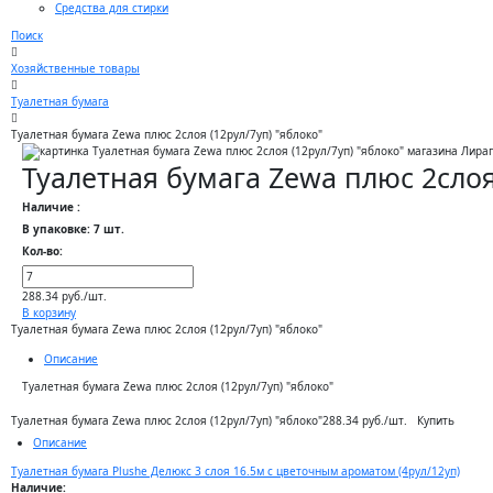
Средства для стирки
Поиск
Хозяйственные товары
Туалетная бумага
Туалетная бумага Zewa плюс 2слоя (12рул/7уп) "яблоко"
Туалетная бумага Zewa плюс 2слоя
Наличие :
В упаковке: 7 шт.
Кол-во:
288.34 руб./шт.
В корзину
Туалетная бумага Zewa плюс 2слоя (12рул/7уп) "яблоко"
Описание
Туалетная бумага Zewa плюс 2слоя (12рул/7уп) "яблоко"
Купить
Туалетная бумага Zewa плюс 2слоя (12рул/7уп) "яблоко"
288.34 руб./шт.
Описание
Туалетная бумага Plushe Делюкс 3 слоя 16.5м c цветочным ароматом (4рул/12уп)
Наличие: