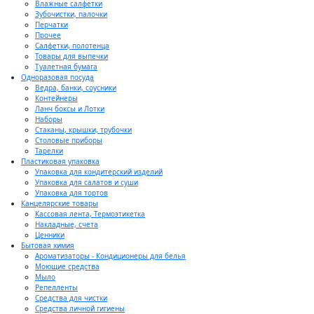
Влажные салфетки
Зубочистки, палочки
Перчатки
Прочее
Салфетки, полотенца
Товары для выпечки
Туалетная бумага
Одноразовая посуда
Ведра, банки, соусники
Контейнеры
Ланч боксы и Лотки
Наборы
Стаканы, крышки, трубочки
Столовые приборы
Тарелки
Пластиковая упаковка
Упаковка для кондитерский изделий
Упаковка для салатов и суши
Упаковка для тортов
Канцелярские товары
Кассовая лента, Термоэтикетка
Накладные, счета
Ценники
Бытовая химия
Ароматизаторы - Кондиционеры для белья
Моющие средства
Мыло
Репелленты
Средства для чистки
Средства личной гигиены