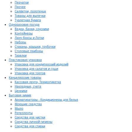
Перчатки
Прочее
Салфетки, полотенца
Товары для выпечки
Туалетная бумага
Одноразовая посуда
Ведра, банки, соусники
Контейнеры
Ланч боксы и Лотки
Наборы
Стаканы, крышки, трубочки
Столовые приборы
Тарелки
Пластиковая упаковка
Упаковка для кондитерский изделий
Упаковка для салатов и суши
Упаковка для тортов
Канцелярские товары
Кассовая лента, Термоэтикетка
Накладные, счета
Ценники
Бытовая химия
Ароматизаторы - Кондиционеры для белья
Моющие средства
Мыло
Репелленты
Средства для чистки
Средства личной гигиены
Средства для стирки