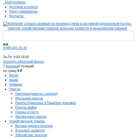
Мой профиль
Доставка и оплата
Пункт самовывоза
Контакты
8-989-265-35-35
Пн-Пт: 9:00-18:00
Заказать обратный звонок
Корзина
0 позиций
на сумму
0 ₽
Меню
Акции
Новинки
Пакеты
Грипперы(пакеты с замком)
Мусорные пакеты
Пакеты бумажные и Пищевая упаковка
Пакеты майка
Пленка и Скотч
Фасовочные пакеты
Хозяйственные товары
Ватные диски и палочки
Влажные салфетки
Зубочистки, палочки