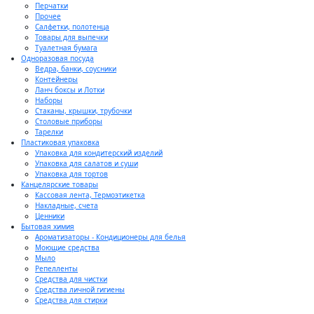
Перчатки
Прочее
Салфетки, полотенца
Товары для выпечки
Туалетная бумага
Одноразовая посуда
Ведра, банки, соусники
Контейнеры
Ланч боксы и Лотки
Наборы
Стаканы, крышки, трубочки
Столовые приборы
Тарелки
Пластиковая упаковка
Упаковка для кондитерский изделий
Упаковка для салатов и суши
Упаковка для тортов
Канцелярские товары
Кассовая лента, Термоэтикетка
Накладные, счета
Ценники
Бытовая химия
Ароматизаторы - Кондиционеры для белья
Моющие средства
Мыло
Репелленты
Средства для чистки
Средства личной гигиены
Средства для стирки