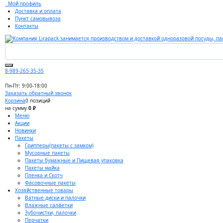
Мой профиль
Доставка и оплата
Пункт самовывоза
Контакты
8-989-265-35-35
Пн-Пт: 9:00-18:00
Заказать обратный звонок
Корзина
0 позиций
на сумму
0 ₽
Меню
Акции
Новинки
Пакеты
Грипперы(пакеты с замком)
Мусорные пакеты
Пакеты бумажные и Пищевая упаковка
Пакеты майка
Пленка и Скотч
Фасовочные пакеты
Хозяйственные товары
Ватные диски и палочки
Влажные салфетки
Зубочистки, палочки
Перчатки