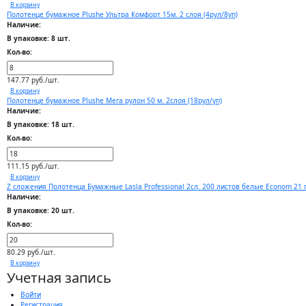
В корзину
Полотенце бумажное Plushe Ультра Комфорт 15м. 2 слоя (4рул/8уп)
Наличие:
В упаковке: 8 шт.
Кол-во:
147.77 руб./шт.
В корзину
Полотенце бумажное Plushe Мега рулон 50 м. 2слоя (18рул/уп)
Наличие:
В упаковке: 18 шт.
Кол-во:
111.15 руб./шт.
В корзину
Z сложения Полотенца Бумажные Lasla Professional 2сл. 200 листов белые Econom 21 г
Наличие:
В упаковке: 20 шт.
Кол-во:
80.29 руб./шт.
В корзину
Учетная запись
Войти
Регистрация