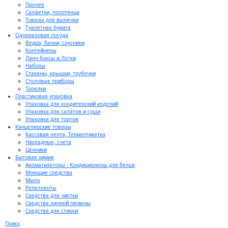
Прочее
Салфетки, полотенца
Товары для выпечки
Туалетная бумага
Одноразовая посуда
Ведра, банки, соусники
Контейнеры
Ланч боксы и Лотки
Наборы
Стаканы, крышки, трубочки
Столовые приборы
Тарелки
Пластиковая упаковка
Упаковка для кондитерский изделий
Упаковка для салатов и суши
Упаковка для тортов
Канцелярские товары
Кассовая лента, Термоэтикетка
Накладные, счета
Ценники
Бытовая химия
Ароматизаторы - Кондиционеры для белья
Моющие средства
Мыло
Репелленты
Средства для чистки
Средства личной гигиены
Средства для стирки
Поиск