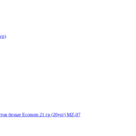
уп)
стов белые Econom 21 гр (20уп/) MZ-07