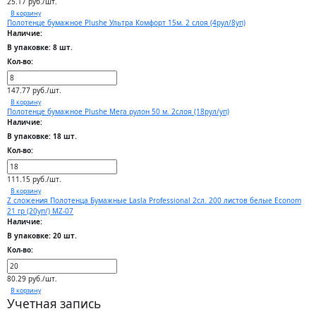
25.17 руб./шт.
В корзину
Полотенце бумажное Plushe Ультра Комфорт 15м. 2 слоя (4рул/8уп)
Наличие:
В упаковке: 8 шт.
Кол-во:
147.77 руб./шт.
В корзину
Полотенце бумажное Plushe Мега рулон 50 м. 2слоя (18рул/уп)
Наличие:
В упаковке: 18 шт.
Кол-во:
111.15 руб./шт.
В корзину
Z сложения Полотенца Бумажные Lasla Professional 2сл. 200 листов белые Econom
21 гр (20уп/) MZ-07
Наличие:
В упаковке: 20 шт.
Кол-во:
80.29 руб./шт.
В корзину
Учетная запись