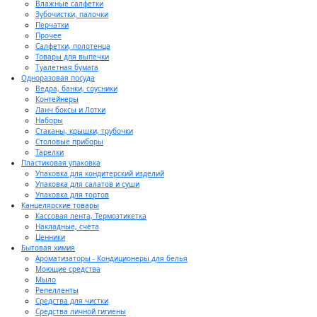
Влажные салфетки
Зубочистки, палочки
Перчатки
Прочее
Салфетки, полотенца
Товары для выпечки
Туалетная бумага
Одноразовая посуда
Ведра, банки, соусники
Контейнеры
Ланч боксы и Лотки
Наборы
Стаканы, крышки, трубочки
Столовые приборы
Тарелки
Пластиковая упаковка
Упаковка для кондитерский изделий
Упаковка для салатов и суши
Упаковка для тортов
Канцелярские товары
Кассовая лента, Термоэтикетка
Накладные, счета
Ценники
Бытовая химия
Ароматизаторы - Кондиционеры для белья
Моющие средства
Мыло
Репелленты
Средства для чистки
Средства личной гигиены