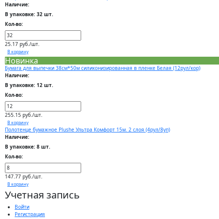
Наличие:
В упаковке: 32 шт.
Кол-во:
25.17 руб./шт.
В корзину
Новинка
Бумага для выпечки 38см*50м силиконизированная в пленке Белая (12рул/кор)
Наличие:
В упаковке: 12 шт.
Кол-во:
255.15 руб./шт.
В корзину
Полотенце бумажное Plushe Ультра Комфорт 15м. 2 слоя (4рул/8уп)
Наличие:
В упаковке: 8 шт.
Кол-во:
147.77 руб./шт.
В корзину
Учетная запись
Войти
Регистрация