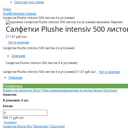
Средства для стирки
Поиск
Хозяйственные товары
Салфетки Plushe intensiv 500 листов 4 в уп.(синие)
Салфетки Plushe intensiv 500 листо
211.67 руб./шт.
Нет в наличии
Салфетки Plushe intensiv 500 листов 4 в уп.(синие)
Описание
Салфетки Plushe intensiv 500 листов 4 в уп.(синие)
Нет в наличии
Салфетки Plushe intensiv 500 листов 4 в уп.(синие)
211.67 руб./шт.
Описание
Новинка
Бумага для выпечки 38см*100м силиконизированная в пленке Белая (6рул/кор)
Наличие:
В упаковке: 6 шт.
Кол-во:
508.17 руб./шт.
В корзину
Салфетки Desna 40л "Магнолия" (32шт/кор)