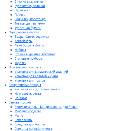
Влажные салфетки
Зубочистки, палочки
Перчатки
Прочее
Салфетки, полотенца
Товары для выпечки
Туалетная бумага
Одноразовая посуда
Ведра, банки, соусники
Контейнеры
Ланч боксы и Лотки
Наборы
Стаканы, крышки, трубочки
Столовые приборы
Тарелки
Пластиковая упаковка
Упаковка для кондитерский изделий
Упаковка для салатов и суши
Упаковка для тортов
Канцелярские товары
Кассовая лента, Термоэтикетка
Накладные, счета
Ценники
Бытовая химия
Ароматизаторы - Кондиционеры для белья
Моющие средства
Мыло
Репелленты
Средства для чистки
Средства личной гигиены