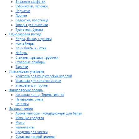
Влажные салфетки
Зубочистки, палочки
Перчатки
Прочее
Салфетки, полотенца
Товары для выпечки
Туалетная бумага
Одноразовая посуда
Ведра, банки, соусники
Контейнеры
Ланч боксы и Лотки
Наборы
Стаканы, крышки, трубочки
Столовые приборы
Тарелки
Пластиковая упаковка
Упаковка для кондитерский изделий
Упаковка для салатов и суши
Упаковка для тортов
Канцелярские товары
Кассовая лента, Термоэтикетка
Накладные, счета
Ценники
Бытовая химия
Ароматизаторы - Кондиционеры для белья
Моющие средства
Мыло
Репелленты
Средства для чистки
Средства личной гигиены