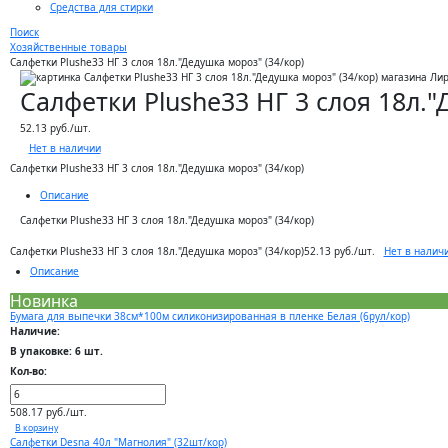
Средства для стирки
Поиск
Хозяйственные товары
Салфетки Plushe33 НГ 3 слоя 18л."Дедушка мороз" (34/кор)
Салфетки Plushe33 НГ 3 слоя 18л."
52.13 руб./шт.
Нет в наличии
Салфетки Plushe33 НГ 3 слоя 18л."Дедушка мороз" (34/кор)
Описание
Салфетки Plushe33 НГ 3 слоя 18л."Дедушка мороз" (34/кор)
Нет в налич
Салфетки Plushe33 НГ 3 слоя 18л."Дедушка мороз" (34/кор)
52.13 руб./шт.
Описание
Новинка
Бумага для выпечки 38см*100м силиконизированная в пленке Белая (6рул/кор)
Наличие:
В упаковке: 6 шт.
Кол-во:
508.17 руб./шт.
В корзину
Салфетки Desna 40л "Магнолия" (32шт/кор)