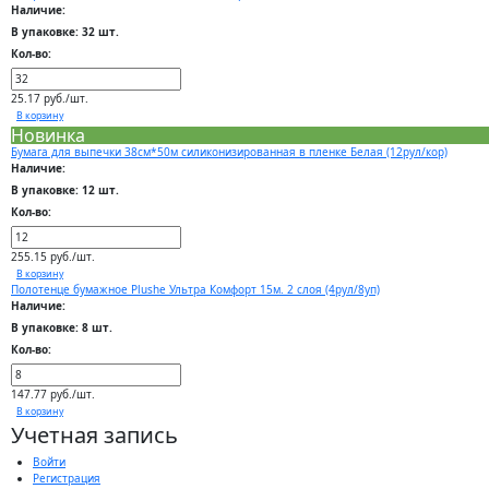
Наличие:
В упаковке: 32 шт.
Кол-во:
25.17 руб./шт.
В корзину
Новинка
Бумага для выпечки 38см*50м силиконизированная в пленке Белая (12рул/кор)
Наличие:
В упаковке: 12 шт.
Кол-во:
255.15 руб./шт.
В корзину
Полотенце бумажное Plushe Ультра Комфорт 15м. 2 слоя (4рул/8уп)
Наличие:
В упаковке: 8 шт.
Кол-во:
147.77 руб./шт.
В корзину
Учетная запись
Войти
Регистрация