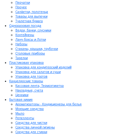
Перчатки
Прочее
Салфетки, полотенца
Товары для выпечки
Туалетная бумага
Одноразовая посуда
Ведра, банки, соусники
Контейнеры
Ланч боксы и Лотки
Наборы
Стаканы, крышки, трубочки
Столовые приборы
Тарелки
Пластиковая упаковка
Упаковка для кондитерский изделий
Упаковка для салатов и суши
Упаковка для тортов
Канцелярские товары
Кассовая лента, Термоэтикетка
Накладные, счета
Ценники
Бытовая химия
Ароматизаторы - Кондиционеры для белья
Моющие средства
Мыло
Репелленты
Средства для чистки
Средства личной гигиены
Средства для стирки