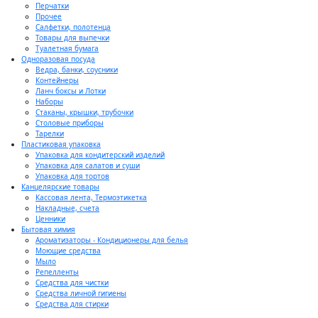
Перчатки
Прочее
Салфетки, полотенца
Товары для выпечки
Туалетная бумага
Одноразовая посуда
Ведра, банки, соусники
Контейнеры
Ланч боксы и Лотки
Наборы
Стаканы, крышки, трубочки
Столовые приборы
Тарелки
Пластиковая упаковка
Упаковка для кондитерский изделий
Упаковка для салатов и суши
Упаковка для тортов
Канцелярские товары
Кассовая лента, Термоэтикетка
Накладные, счета
Ценники
Бытовая химия
Ароматизаторы - Кондиционеры для белья
Моющие средства
Мыло
Репелленты
Средства для чистки
Средства личной гигиены
Средства для стирки