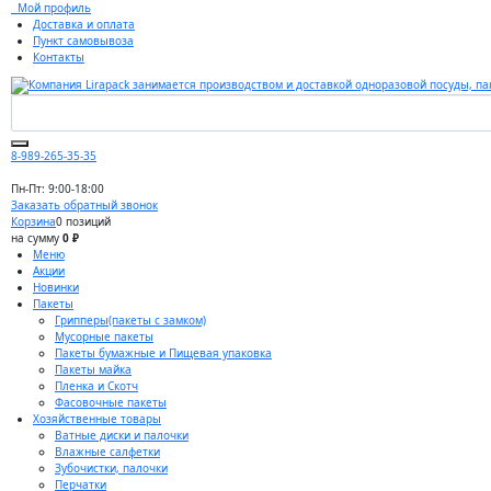
Мой профиль
Доставка и оплата
Пункт самовывоза
Контакты
8-989-265-35-35
Пн-Пт: 9:00-18:00
Заказать обратный звонок
Корзина
0 позиций
на сумму
0 ₽
Меню
Акции
Новинки
Пакеты
Грипперы(пакеты с замком)
Мусорные пакеты
Пакеты бумажные и Пищевая упаковка
Пакеты майка
Пленка и Скотч
Фасовочные пакеты
Хозяйственные товары
Ватные диски и палочки
Влажные салфетки
Зубочистки, палочки
Перчатки