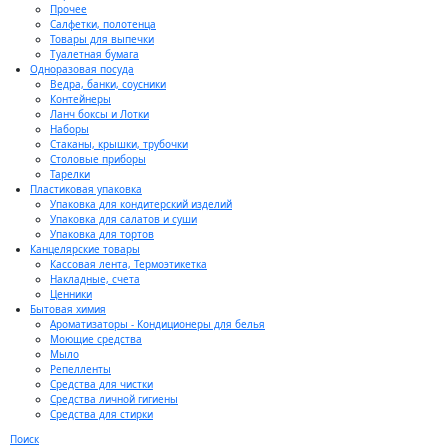
Прочее
Салфетки, полотенца
Товары для выпечки
Туалетная бумага
Одноразовая посуда
Ведра, банки, соусники
Контейнеры
Ланч боксы и Лотки
Наборы
Стаканы, крышки, трубочки
Столовые приборы
Тарелки
Пластиковая упаковка
Упаковка для кондитерский изделий
Упаковка для салатов и суши
Упаковка для тортов
Канцелярские товары
Кассовая лента, Термоэтикетка
Накладные, счета
Ценники
Бытовая химия
Ароматизаторы - Кондиционеры для белья
Моющие средства
Мыло
Репелленты
Средства для чистки
Средства личной гигиены
Средства для стирки
Поиск