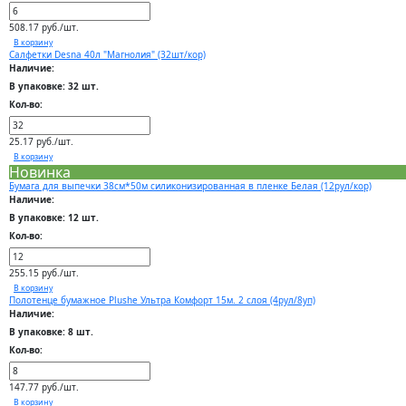
508.17 руб./шт.
В корзину
Салфетки Desna 40л "Магнолия" (32шт/кор)
Наличие:
В упаковке: 32 шт.
Кол-во:
25.17 руб./шт.
В корзину
Новинка
Бумага для выпечки 38см*50м силиконизированная в пленке Белая (12рул/кор)
Наличие:
В упаковке: 12 шт.
Кол-во:
255.15 руб./шт.
В корзину
Полотенце бумажное Plushe Ультра Комфорт 15м. 2 слоя (4рул/8уп)
Наличие:
В упаковке: 8 шт.
Кол-во:
147.77 руб./шт.
В корзину