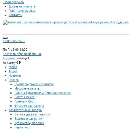
Мой профиль
Доставка и оплата
Пункт самовывоза
Контакты
8-989-265-35-35
Пн-Пт: 9:00-18:00
Заказать обратный звонок
Корзина
0 позиций
на сумму
0 ₽
Меню
Акции
Новинки
Пакеты
Грипперы(пакеты с замком)
Мусорные пакеты
Пакеты бумажные и Пищевая упаковка
Пакеты майка
Пленка и Скотч
Фасовочные пакеты
Хозяйственные товары
Ватные диски и палочки
Влажные салфетки
Зубочистки, палочки
Перчатки