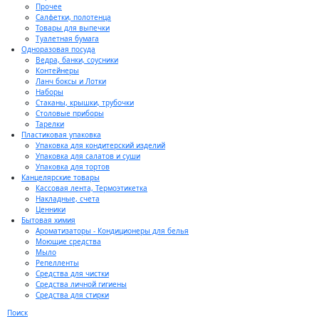
Прочее
Салфетки, полотенца
Товары для выпечки
Туалетная бумага
Одноразовая посуда
Ведра, банки, соусники
Контейнеры
Ланч боксы и Лотки
Наборы
Стаканы, крышки, трубочки
Столовые приборы
Тарелки
Пластиковая упаковка
Упаковка для кондитерский изделий
Упаковка для салатов и суши
Упаковка для тортов
Канцелярские товары
Кассовая лента, Термоэтикетка
Накладные, счета
Ценники
Бытовая химия
Ароматизаторы - Кондиционеры для белья
Моющие средства
Мыло
Репелленты
Средства для чистки
Средства личной гигиены
Средства для стирки
Поиск