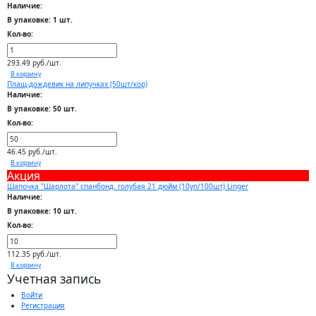
Наличие:
В упаковке: 1 шт.
Кол-во:
293.49 руб./шт.
В корзину
Плащ-дождевик на липучках (50шт/кор)
Наличие:
В упаковке: 50 шт.
Кол-во:
46.45 руб./шт.
В корзину
Акция
Шапочка "Шарлота" спанбонд. голубая 21 дюйм (10уп/100шт) Linger
Наличие:
В упаковке: 10 шт.
Кол-во:
112.35 руб./шт.
В корзину
Учетная запись
Войти
Регистрация