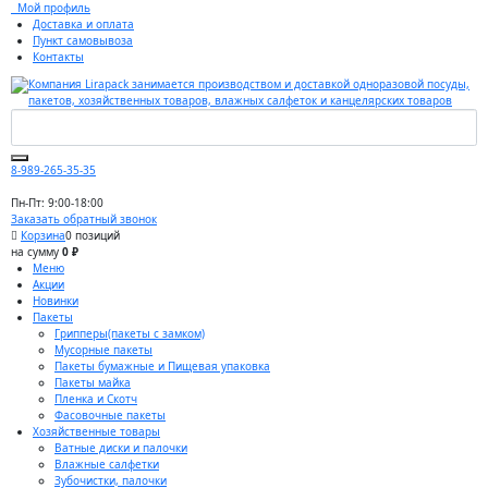
Мой профиль
Доставка и оплата
Пункт самовывоза
Контакты
8-989-265-35-35
Пн-Пт: 9:00-18:00
Заказать обратный звонок
Корзина
0 позиций
на сумму
0 ₽
Меню
Акции
Новинки
Пакеты
Грипперы(пакеты с замком)
Мусорные пакеты
Пакеты бумажные и Пищевая упаковка
Пакеты майка
Пленка и Скотч
Фасовочные пакеты
Хозяйственные товары
Ватные диски и палочки
Влажные салфетки
Зубочистки, палочки