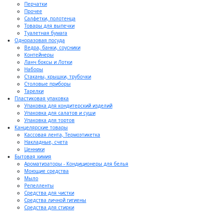
Перчатки
Прочее
Салфетки, полотенца
Товары для выпечки
Туалетная бумага
Одноразовая посуда
Ведра, банки, соусники
Контейнеры
Ланч боксы и Лотки
Наборы
Стаканы, крышки, трубочки
Столовые приборы
Тарелки
Пластиковая упаковка
Упаковка для кондитерский изделий
Упаковка для салатов и суши
Упаковка для тортов
Канцелярские товары
Кассовая лента, Термоэтикетка
Накладные, счета
Ценники
Бытовая химия
Ароматизаторы - Кондиционеры для белья
Моющие средства
Мыло
Репелленты
Средства для чистки
Средства личной гигиены
Средства для стирки