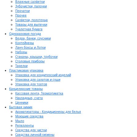
Влажные салфетки
Зубочистки, палочки
Перчатки
Прочее
Салфетки, полотенца
Товары для выпечки
Туалетная бумага
Одноразовая посуда
Ведра, банки, соусники
Контейнеры
Ланч боксы и Лотки
Наборы
Стаканы, крышки, трубочки
Столовые приборы
Тарелки
Пластиковая упаковка
Упаковка для кондитерский изделий
Упаковка для салатов и суши
Упаковка для тортов
Канцелярские товары
Кассовая лента, Термоэтикетка
Накладные, счета
Ценники
Бытовая химия
Ароматизаторы - Кондиционеры для белья
Моющие средства
Мыло
Репелленты
Средства для чистки
Средства личной гигиены