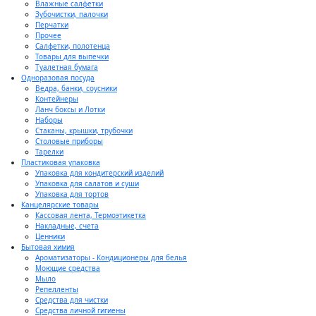
Влажные салфетки
Зубочистки, палочки
Перчатки
Прочее
Салфетки, полотенца
Товары для выпечки
Туалетная бумага
Одноразовая посуда
Ведра, банки, соусники
Контейнеры
Ланч боксы и Лотки
Наборы
Стаканы, крышки, трубочки
Столовые приборы
Тарелки
Пластиковая упаковка
Упаковка для кондитерский изделий
Упаковка для салатов и суши
Упаковка для тортов
Канцелярские товары
Кассовая лента, Термоэтикетка
Накладные, счета
Ценники
Бытовая химия
Ароматизаторы - Кондиционеры для белья
Моющие средства
Мыло
Репелленты
Средства для чистки
Средства личной гигиены