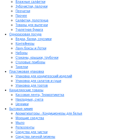
Влажные салфетки
Зубочистки, палочки
Перчатки
Прочее
Салфетки, полотенца
Товары для выпечки
Туалетная бумага
Одноразовая посуда
Ведра, банки, соусники
Контейнеры
Ланч боксы и Лотки
Наборы
Стаканы, крышки, трубочки
Столовые приборы
Тарелки
Пластиковая упаковка
Упаковка для кондитерский изделий
Упаковка для салатов и суши
Упаковка для тортов
Канцелярские товары
Кассовая лента, Термоэтикетка
Накладные, счета
Ценники
Бытовая химия
Ароматизаторы - Кондиционеры для белья
Моющие средства
Мыло
Репелленты
Средства для чистки
Средства личной гигиены