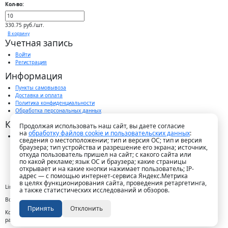
Кол-во:
330.75 руб./шт.
В корзину
Учетная запись
Войти
Регистрация
Информация
Пункты самовывоза
Доставка и оплата
Политика конфиденциальности
Обработка персональных данных
Контакты
Продолжая использовать наш сайт, вы даете согласие
на
обработку файлов cookie и пользовательских данных
:
г. Краснодар, пос. Победитель, ул. Быстрая, 11/1а
сведения о местоположении; тип и версия ОС; тип и версия
8-989-265-35-35 (звонок бесплатный)
браузера; тип устройства и разрешение его экрана; источник,
Пн-Пт 9.00 — 18.00
откуда пользователь пришел на сайт; с какого сайта или
office@lirapack.com
по какой рекламе; язык ОС и браузера; какие страницы
Посмотреть на карте
открывает и на какие кнопки нажимает пользователь; IP-
адрес — с помощью интернет-сервиса Яндекс.Метрика
в целях функционирования сайта, проведения ретаргетинга,
Lirapack ©
2026 Все права защищены.
а также статистических исследований и обзоров.
Все торговые марки принадлежат их владельцам
Принять
Отклонить
Копирование составляющих частей сайта в какой бы то ни было форме без
разрешения владельца авторских прав запрещено