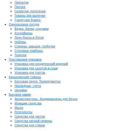
Перчатки
Прочее
Салфетки, полотенца
Товары для выпечки
Туалетная бумага
Одноразовая посуда
Ведра, банки, соусники
Контейнеры
Ланч боксы и Лотки
Наборы
Стаканы, крышки, трубочки
Столовые приборы
Тарелки
Пластиковая упаковка
Упаковка для кондитерский изделий
Упаковка для салатов и суши
Упаковка для тортов
Канцелярские товары
Кассовая лента, Термоэтикетка
Накладные, счета
Ценники
Бытовая химия
Ароматизаторы - Кондиционеры для белья
Моющие средства
Мыло
Репелленты
Средства для чистки
Средства личной гигиены
Средства для стирки