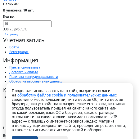
Наличие:
В упаковке: 10 шт.
Кол-во:
330.75 руб./шт.
В корзину
Учетная запись
Войти
Регистрация
Информация
Пункты самовывоза
Доставка и оплата
Политика конфиденциальности
Обработка персональных данных
Контакты
Продолжая использовать наш сайт, вы даете согласие
на
обработку файлов cookie и пользовательских данных
:
г. Краснодар, пос. Победитель, ул. Быстрая, 11/1а
сведения о местоположении; тип и версия ОС; тип и версия
8-989-265-35-35 (звонок бесплатный)
браузера; тип устройства и разрешение его экрана; источник,
Пн-Пт 9.00 — 18.00
откуда пользователь пришел на сайт; с какого сайта или
office@lirapack.com
по какой рекламе; язык ОС и браузера; какие страницы
Посмотреть на карте
открывает и на какие кнопки нажимает пользователь; IP-
адрес — с помощью интернет-сервиса Яндекс.Метрика
в целях функционирования сайта, проведения ретаргетинга,
Lirapack ©
2026 Все права защищены.
а также статистических исследований и обзоров.
Все торговые марки принадлежат их владельцам