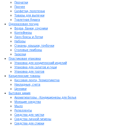
Перчатки
Прочее
Салфетки, полотенца
Товары для выпечки
Туалетная бумага
Одноразовая посуда
Ведра, банки, соусники
Контейнеры
Ланч боксы и Лотки
Наборы
Стаканы, крышки, трубочки
Столовые приборы
Тарелки
Пластиковая упаковка
Упаковка для кондитерский изделий
Упаковка для салатов и суши
Упаковка для тортов
Канцелярские товары
Кассовая лента, Термоэтикетка
Накладные, счета
Ценники
Бытовая химия
Ароматизаторы - Кондиционеры для белья
Моющие средства
Мыло
Репелленты
Средства для чистки
Средства личной гигиены
Средства для стирки