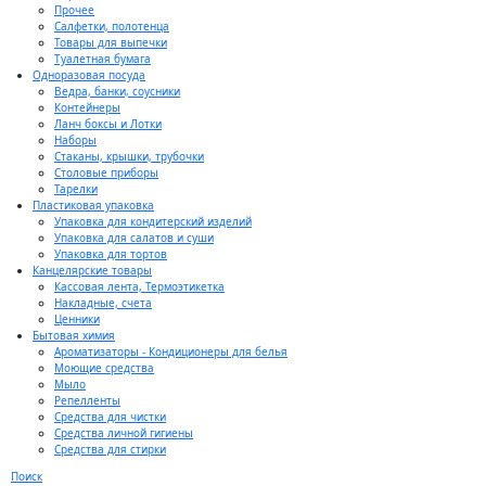
Прочее
Салфетки, полотенца
Товары для выпечки
Туалетная бумага
Одноразовая посуда
Ведра, банки, соусники
Контейнеры
Ланч боксы и Лотки
Наборы
Стаканы, крышки, трубочки
Столовые приборы
Тарелки
Пластиковая упаковка
Упаковка для кондитерский изделий
Упаковка для салатов и суши
Упаковка для тортов
Канцелярские товары
Кассовая лента, Термоэтикетка
Накладные, счета
Ценники
Бытовая химия
Ароматизаторы - Кондиционеры для белья
Моющие средства
Мыло
Репелленты
Средства для чистки
Средства личной гигиены
Средства для стирки
Поиск