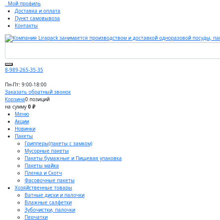
Мой профиль
Доставка и оплата
Пункт самовывоза
Контакты
8-989-265-35-35
Пн-Пт: 9:00-18:00
Заказать обратный звонок
Корзина
0 позиций
на сумму
0 ₽
Меню
Акции
Новинки
Пакеты
Грипперы(пакеты с замком)
Мусорные пакеты
Пакеты бумажные и Пищевая упаковка
Пакеты майка
Пленка и Скотч
Фасовочные пакеты
Хозяйственные товары
Ватные диски и палочки
Влажные салфетки
Зубочистки, палочки
Перчатки