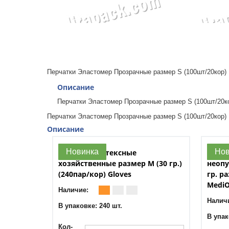
Перчатки Эластомер Прозрачные размер S (100шт/20кор) 
Описание
Перчатки Эластомер Прозрачные размер S (100шт/20ко
Перчатки Эластомер Прозрачные размер S (100шт/20кор) 
Описание
Новинка
Нов
Перчатки латексные
Перч
хозяйственные размер M (30 гр.)
неопу
(240пар/кор) Gloves
гр. р
Medi
Наличие:
Налич
В упаковке: 240 шт.
В упак
Кол-