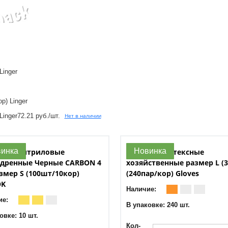
Linger
р) Linger
Нет в наличии
Linger
72.21 руб./шт.
инка
Новинка
атки Нитриловые
Перчатки латексные
дренные Черные CARBON 4
хозяйственные размер L (30
азмер S (100шт/10кор)
(240пар/кор) Gloves
OK
Наличие:
ие:
В упаковке: 240 шт.
овке: 10 шт.
Кол-