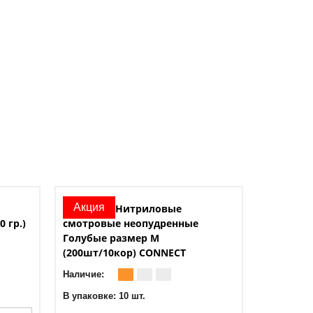
Акция
Перчатки Нитриловые
 гр.)
смотровые неопудренные
Голубые размер M
(200шт/10кор) CONNECT
Наличие:
В упаковке: 10 шт.