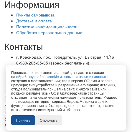
Информация
Пункты самовывоза
Доставка и оплата
Политика конфиденциальности
Обработка персональных данных
Контакты
г. Краснодар, пос. Победитель, ул. Быстрая, 11/1а
8-989-265-35-35 (звонок бесплатный)
Пн-Пт 9.00 — 18.00
Продолжая использовать наш сайт, вы даете согласие
office@lirapack.com
на
обработку файлов cookie и пользовательских данных
:
Посмотреть на карте
сведения о местоположении; тип и версия ОС; тип и версия
браузера; тип устройства и разрешение его экрана; источник,
откуда пользователь пришел на сайт; с какого сайта или
по какой рекламе; язык ОС и браузера; какие страницы
Lirapack ©
2026 Все права защищены.
открывает и на какие кнопки нажимает пользователь; IP-адрес
— с помощью интернет-сервиса Яндекс.Метрика в целях
Все торговые марки принадлежат их владельцам
функционирования сайта, проведения ретаргетинга, а также
статистических исследований и обзоров.
Копирование составляющих частей сайта в какой бы то ни
было форме без разрешения владельца авторских прав
Принять
Отклонить
запрещено