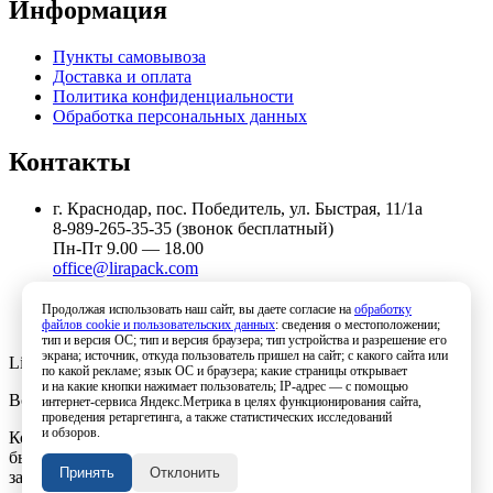
Информация
Пункты самовывоза
Доставка и оплата
Политика конфиденциальности
Обработка персональных данных
Контакты
г. Краснодар, пос. Победитель, ул. Быстрая, 11/1а
8-989-265-35-35 (звонок бесплатный)
Пн-Пт 9.00 — 18.00
office@lirapack.com
Посмотреть на карте
Продолжая использовать наш сайт, вы даете согласие на
обработку
файлов cookie и пользовательских данных
: сведения о местоположении;
тип и версия ОС; тип и версия браузера; тип устройства и разрешение его
экрана; источник, откуда пользователь пришел на сайт; с какого сайта или
Lirapack ©
2026 Все права защищены.
по какой рекламе; язык ОС и браузера; какие страницы открывает
и на какие кнопки нажимает пользователь; IP-адрес — с помощью
Все торговые марки принадлежат их владельцам
интернет-сервиса Яндекс.Метрика в целях функционирования сайта,
проведения ретаргетинга, а также статистических исследований
и обзоров.
Копирование составляющих частей сайта в какой бы то ни
было форме без разрешения владельца авторских прав
Принять
Отклонить
запрещено