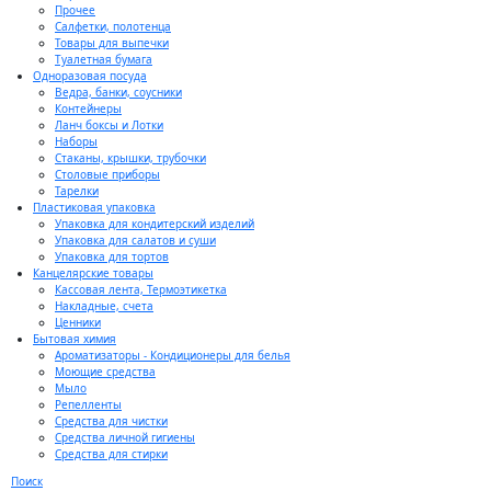
Прочее
Салфетки, полотенца
Товары для выпечки
Туалетная бумага
Одноразовая посуда
Ведра, банки, соусники
Контейнеры
Ланч боксы и Лотки
Наборы
Стаканы, крышки, трубочки
Столовые приборы
Тарелки
Пластиковая упаковка
Упаковка для кондитерский изделий
Упаковка для салатов и суши
Упаковка для тортов
Канцелярские товары
Кассовая лента, Термоэтикетка
Накладные, счета
Ценники
Бытовая химия
Ароматизаторы - Кондиционеры для белья
Моющие средства
Мыло
Репелленты
Средства для чистки
Средства личной гигиены
Средства для стирки
Поиск