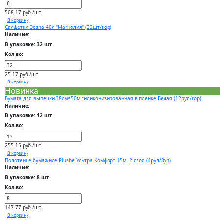
508.17 руб./шт.
В корзину
Салфетки Desna 40л "Магнолия" (32шт/кор)
Наличие:
В упаковке: 32 шт.
Кол-во:
25.17 руб./шт.
В корзину
Новинка
Бумага для выпечки 38см*50м силиконизированная в пленке Белая (12рул/кор)
Наличие:
В упаковке: 12 шт.
Кол-во:
255.15 руб./шт.
В корзину
Полотенце бумажное Plushe Ультра Комфорт 15м. 2 слоя (4рул/8уп)
Наличие:
В упаковке: 8 шт.
Кол-во:
147.77 руб./шт.
В корзину