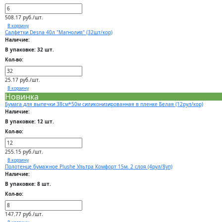
508.17 руб./шт.
В корзину
Салфетки Desna 40л "Магнолия" (32шт/кор)
Наличие:
В упаковке: 32 шт.
Кол-во:
25.17 руб./шт.
В корзину
Новинка
Бумага для выпечки 38см*50м силиконизированная в пленке Белая (12рул/кор)
Наличие:
В упаковке: 12 шт.
Кол-во:
255.15 руб./шт.
В корзину
Полотенце бумажное Plushe Ультра Комфорт 15м. 2 слоя (4рул/8уп)
Наличие:
В упаковке: 8 шт.
Кол-во:
147.77 руб./шт.