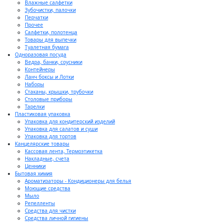
Влажные салфетки
Зубочистки, палочки
Перчатки
Прочее
Салфетки, полотенца
Товары для выпечки
Туалетная бумага
Одноразовая посуда
Ведра, банки, соусники
Контейнеры
Ланч боксы и Лотки
Наборы
Стаканы, крышки, трубочки
Столовые приборы
Тарелки
Пластиковая упаковка
Упаковка для кондитерский изделий
Упаковка для салатов и суши
Упаковка для тортов
Канцелярские товары
Кассовая лента, Термоэтикетка
Накладные, счета
Ценники
Бытовая химия
Ароматизаторы - Кондиционеры для белья
Моющие средства
Мыло
Репелленты
Средства для чистки
Средства личной гигиены