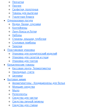
Перчатки
Прочее
Салфетки, полотенца
Товары для выпечки
Туалетная бумага
Одноразовая посуда
Ведра, банки, соусники
Контейнеры
Ланч боксы и Лотки
Наборы
Стаканы, крышки, трубочки
Столовые приборы
Тарелки
Пластиковая упаковка
Упаковка для кондитерский изделий
Упаковка для салатов и суши
Упаковка для тортов
Канцелярские товары
Кассовая лента, Термоэтикетка
Накладные, счета
Ценники
Бытовая химия
Ароматизаторы - Кондиционеры для белья
Моющие средства
Мыло
Репелленты
Средства для чистки
Средства личной гигиены
Средства для стирки