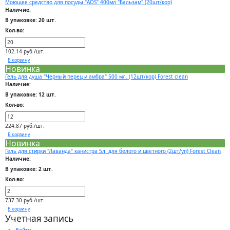
Моющее средство для посуды "AOS" 400мл "Бальзам" (20шт/кор)
Наличие:
В упаковке: 20 шт.
Кол-во:
102.14 руб./шт.
В корзину
Новинка
Гель для душа "Черный перец и амбра" 500 мл. (12шт/кор) Forest clean
Наличие:
В упаковке: 12 шт.
Кол-во:
224.87 руб./шт.
В корзину
Новинка
Гель для стирки "Лаванда" канистра 5л. для белого и цветного (2шт/уп) Forest Clean
Наличие:
В упаковке: 2 шт.
Кол-во:
737.30 руб./шт.
В корзину
Учетная запись