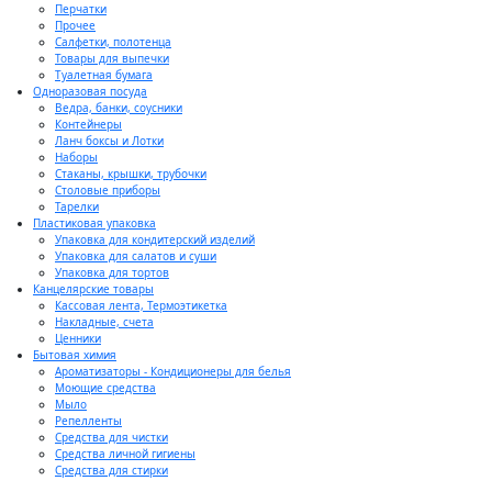
Перчатки
Прочее
Салфетки, полотенца
Товары для выпечки
Туалетная бумага
Одноразовая посуда
Ведра, банки, соусники
Контейнеры
Ланч боксы и Лотки
Наборы
Стаканы, крышки, трубочки
Столовые приборы
Тарелки
Пластиковая упаковка
Упаковка для кондитерский изделий
Упаковка для салатов и суши
Упаковка для тортов
Канцелярские товары
Кассовая лента, Термоэтикетка
Накладные, счета
Ценники
Бытовая химия
Ароматизаторы - Кондиционеры для белья
Моющие средства
Мыло
Репелленты
Средства для чистки
Средства личной гигиены
Средства для стирки