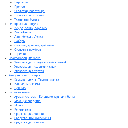
Перчатки
Прочее
Салфетки, полотенца
Товары для выпечки
Туалетная бумага
Одноразовая посуда
Ведра, банки, соусники
Контейнеры
Ланч боксы и Лотки
Наборы
Стаканы, крышки, трубочки
Столовые приборы
Тарелки
Пластиковая упаковка
Упаковка для кондитерский изделий
Упаковка для салатов и суши
Упаковка для тортов
Канцелярские товары
Кассовая лента, Термоэтикетка
Накладные, счета
Ценники
Бытовая химия
Ароматизаторы - Кондиционеры для белья
Моющие средства
Мыло
Репелленты
Средства для чистки
Средства личной гигиены
Средства для стирки