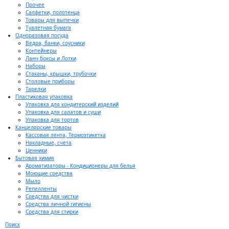
Прочее
Салфетки, полотенца
Товары для выпечки
Туалетная бумага
Одноразовая посуда
Ведра, банки, соусники
Контейнеры
Ланч боксы и Лотки
Наборы
Стаканы, крышки, трубочки
Столовые приборы
Тарелки
Пластиковая упаковка
Упаковка для кондитерский изделий
Упаковка для салатов и суши
Упаковка для тортов
Канцелярские товары
Кассовая лента, Термоэтикетка
Накладные, счета
Ценники
Бытовая химия
Ароматизаторы - Кондиционеры для белья
Моющие средства
Мыло
Репелленты
Средства для чистки
Средства личной гигиены
Средства для стирки
Поиск