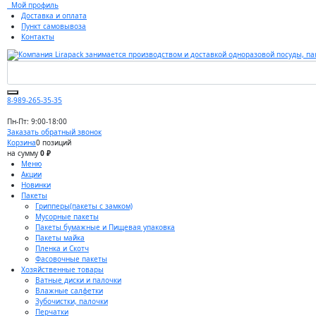
Мой профиль
Доставка и оплата
Пункт самовывоза
Контакты
8-989-265-35-35
Пн-Пт: 9:00-18:00
Заказать обратный звонок
Корзина
0 позиций
на сумму
0 ₽
Меню
Акции
Новинки
Пакеты
Грипперы(пакеты с замком)
Мусорные пакеты
Пакеты бумажные и Пищевая упаковка
Пакеты майка
Пленка и Скотч
Фасовочные пакеты
Хозяйственные товары
Ватные диски и палочки
Влажные салфетки
Зубочистки, палочки
Перчатки