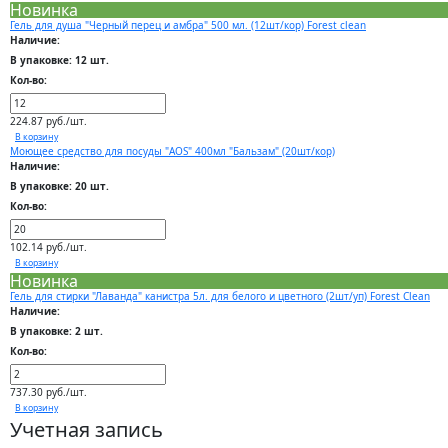
Новинка
Гель для душа "Черный перец и амбра" 500 мл. (12шт/кор) Forest clean
Наличие:
В упаковке: 12 шт.
Кол-во:
224.87 руб./шт.
В корзину
Моющее средство для посуды "AOS" 400мл "Бальзам" (20шт/кор)
Наличие:
В упаковке: 20 шт.
Кол-во:
102.14 руб./шт.
В корзину
Новинка
Гель для стирки "Лаванда" канистра 5л. для белого и цветного (2шт/уп) Forest Clean
Наличие:
В упаковке: 2 шт.
Кол-во:
737.30 руб./шт.
В корзину
Учетная запись