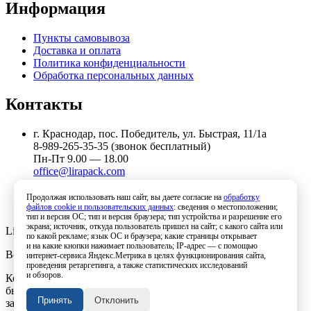
Информация
Пункты самовывоза
Доставка и оплата
Политика конфиденциальности
Обработка персональных данных
Контакты
г. Краснодар, пос. Победитель, ул. Быстрая, 11/1а
8-989-265-35-35 (звонок бесплатный)
Пн-Пт 9.00 — 18.00
office@lirapack.com
Посмотреть на карте
Продолжая использовать наш сайт, вы даете согласие на
обработку
файлов cookie и пользовательских данных
: сведения о местоположении;
тип и версия ОС; тип и версия браузера; тип устройства и разрешение его
экрана; источник, откуда пользователь пришел на сайт; с какого сайта или
Lirapack ©
2026 Все права защищены.
по какой рекламе; язык ОС и браузера; какие страницы открывает
и на какие кнопки нажимает пользователь; IP-адрес — с помощью
Все торговые марки принадлежат их владельцам
интернет-сервиса Яндекс.Метрика в целях функционирования сайта,
проведения ретаргетинга, а также статистических исследований
и обзоров.
Копирование составляющих частей сайта в какой бы то ни
было форме без разрешения владельца авторских прав
Принять
Отклонить
запрещено