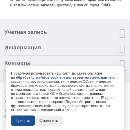
и возможностью заказать доставку в любой город ЮФО.
Учетная запись
Информация
Контакты
Продолжая использовать наш сайт, вы даете согласие
обработку файлов cookie и пользовательских данных
на
:
сведения о местоположении; тип и версия ОС; тип и версия
браузера; тип устройства и разрешение его экрана; источник,
откуда пользователь пришел на сайт; с какого сайта или
LIRAPACK ©
2026 ВСЕ ПРАВА ЗАЩИЩЕНЫ.
по какой рекламе; язык ОС и браузера; какие страницы
открывает и на какие кнопки нажимает пользователь; IP-адрес
Все торговые марки принадлежат их владельцам
— с помощью интернет-сервиса Яндекс.Метрика в целях
функционирования сайта, проведения ретаргетинга, а также
статистических исследований и обзоров.
Копирование составляющих частей сайта в какой бы то ни было
форме без разрешения владельца авторских прав запрещено
Принять
Отклонить