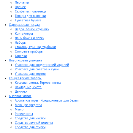
Перчатки
Прочее
Салфетки, полотенца
Товары для выпечки
Туалетная бумага
Одноразовая посуда
Ведра, банки, соусники
Контейнеры
Ланч боксы и Лотки
Наборы
Стаканы, крышки, трубочки
Столовые приборы
Тарелки
Пластиковая упаковка
Упаковка для кондитерский изделий
Упаковка для салатов и суши
Упаковка для тортов
Канцелярские товары
Кассовая лента, Термоэтикетка
Накладные, счета
Ценники
Бытовая химия
Ароматизаторы - Кондиционеры для белья
Моющие средства
Мыло
Репелленты
Средства для чистки
Средства личной гигиены
Средства для стирки