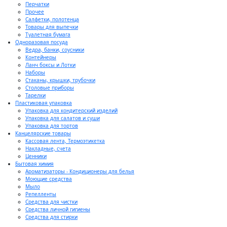
Перчатки
Прочее
Салфетки, полотенца
Товары для выпечки
Туалетная бумага
Одноразовая посуда
Ведра, банки, соусники
Контейнеры
Ланч боксы и Лотки
Наборы
Стаканы, крышки, трубочки
Столовые приборы
Тарелки
Пластиковая упаковка
Упаковка для кондитерский изделий
Упаковка для салатов и суши
Упаковка для тортов
Канцелярские товары
Кассовая лента, Термоэтикетка
Накладные, счета
Ценники
Бытовая химия
Ароматизаторы - Кондиционеры для белья
Моющие средства
Мыло
Репелленты
Средства для чистки
Средства личной гигиены
Средства для стирки