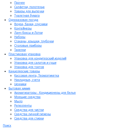
Прочее
Салфетки, полотенца
Товары для выпечки
Туалетная бумага
Одноразовая посуда
Ведра, банки, соусники
Контейнеры
Ланч боксы и Лотки
Наборы
Стаканы, крышки, трубочки
Столовые приборы
Тарелки
Пластиковая упаковка
Упаковка для кондитерский изделий
Упаковка для салатов и суши
Упаковка для тортов
Канцелярские товары
Кассовая лента, Термоэтикетка
Накладные, счета
Ценники
Бытовая химия
Ароматизаторы - Кондиционеры для белья
Моющие средства
Мыло
Репелленты
Средства для чистки
Средства личной гигиены
Средства для стирки
Поиск