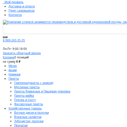
Мой профиль
Доставка и оплата
Пункт самовывоза
Контакты
8-989-265-35-35
Пн-Пт: 9:00-18:00
Заказать обратный звонок
Корзина
0 позиций
на сумму
0 ₽
Меню
Акции
Новинки
Пакеты
Грипперы(пакеты с замком)
Мусорные пакеты
Пакеты бумажные и Пищевая упаковка
Пакеты майка
Пленка и Скотч
Фасовочные пакеты
Хозяйственные товары
Ватные диски и палочки
Влажные салфетки
Зубочистки, палочки
Перчатки