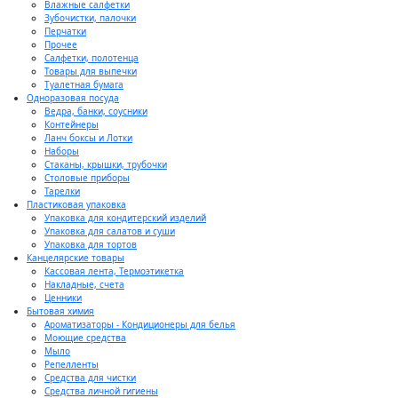
Влажные салфетки
Зубочистки, палочки
Перчатки
Прочее
Салфетки, полотенца
Товары для выпечки
Туалетная бумага
Одноразовая посуда
Ведра, банки, соусники
Контейнеры
Ланч боксы и Лотки
Наборы
Стаканы, крышки, трубочки
Столовые приборы
Тарелки
Пластиковая упаковка
Упаковка для кондитерский изделий
Упаковка для салатов и суши
Упаковка для тортов
Канцелярские товары
Кассовая лента, Термоэтикетка
Накладные, счета
Ценники
Бытовая химия
Ароматизаторы - Кондиционеры для белья
Моющие средства
Мыло
Репелленты
Средства для чистки
Средства личной гигиены